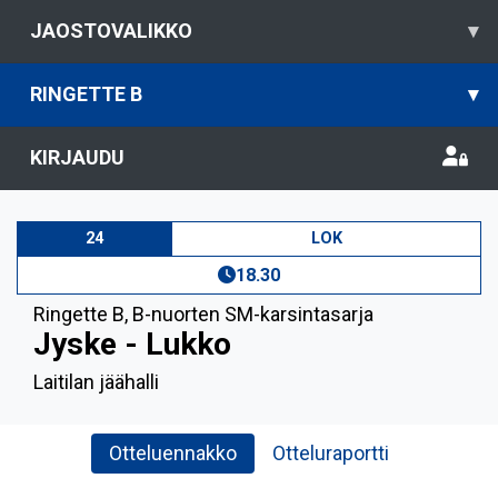
JAOSTOVALIKKO
▾
RINGETTE B
▾
KIRJAUDU
24
LOK
18.30
Ringette B
,
B-nuorten SM-karsintasarja
Jyske - Lukko
Laitilan jäähalli
Otteluennakko
Otteluraportti