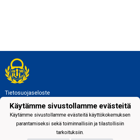
Tietosuojaseloste
Käytämme sivustollamme evästeitä
Rauman Lukko ry
Kuninkaankatu 3
Käytämme sivustollamme evästeitä käyttökokemuksen
26100 Rauma
parantamiseksi sekä toiminnallisiin ja tilastollisiin
tarkoituksiin.