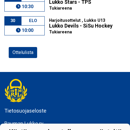
Lukko Stars - TPS
10:30
Tukiareena
Harjoitusottelut , Lukko U13
30
ELO
Lukko Devils - SiSu Hockey
10:00
Tukiareena
Ottelulista
Tietosuojaseloste
Rauman Lukko ry
Kuninkaankatu 3