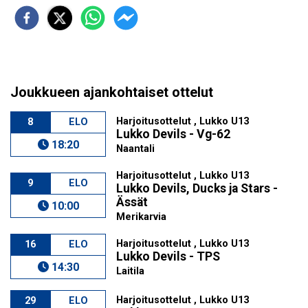
Joukkueen ajankohtaiset ottelut
Harjoitusottelut , Lukko U13
8
ELO
Lukko Devils - Vg-62
18:20
Naantali
Harjoitusottelut , Lukko U13
9
ELO
Lukko Devils, Ducks ja Stars -
Ässät
10:00
Merikarvia
Harjoitusottelut , Lukko U13
16
ELO
Lukko Devils - TPS
14:30
Laitila
Harjoitusottelut , Lukko U13
29
ELO