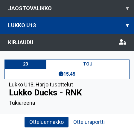
JAOSTOVALIKKO
▾
LUKKO U13
▾
KIRJAUDU
23
TOU
15.45
Lukko U13
,
Harjoitusottelut
Lukko Ducks - RNK
Tukiareena
Otteluennakko
Otteluraportti