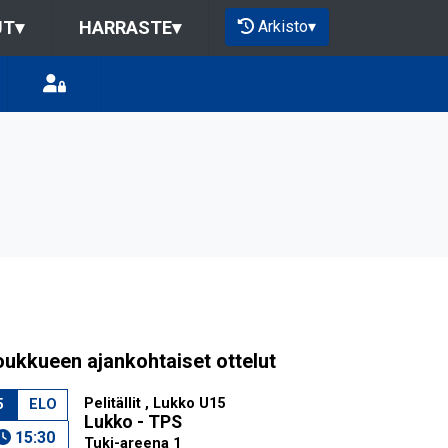
Arkisto
▾
UT
▾
HARRASTE
▾
oukkueen ajankohtaiset ottelut
Pelitällit , Lukko U15
5
ELO
Lukko - TPS
15:30
Tuki-areena 1