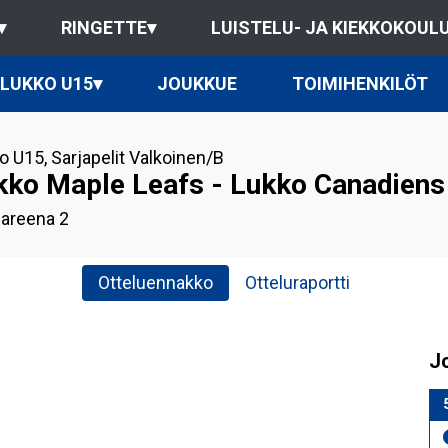
▾
RINGETTE
▾
LUISTELU- JA KIEKKOKOUL
LUKKO U15
▾
JOUKKUE
TOIMIHENKILÖT
o U15
,
Sarjapelit Valkoinen/B
kko Maple Leafs - Lukko Canadiens
-areena 2
Otteluennakko
Otteluraportti
J