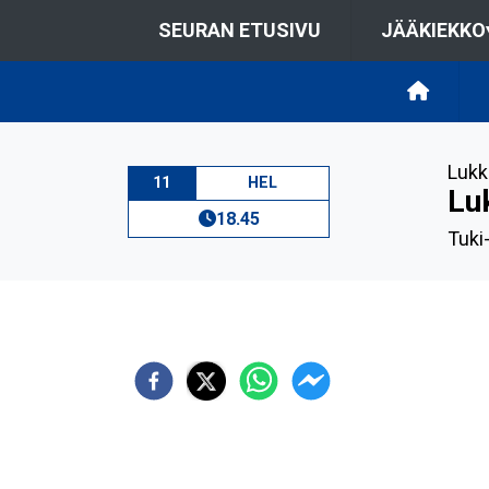
SEURAN ETUSIVU
JÄÄKIEKKO
Lukk
11
HEL
Lu
18.45
Tuki