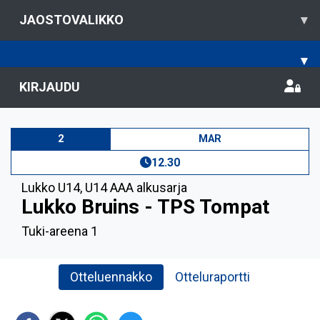
JAOSTOVALIKKO
▾
▾
KIRJAUDU
2
MAR
12.30
Lukko U14
,
U14 AAA alkusarja
Lukko Bruins - TPS Tompat
Tuki-areena 1
Otteluennakko
Otteluraportti