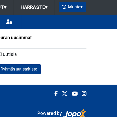
Arkisto
▾
UT
▾
HARRASTE
▾
uran uusimmat
Ei uutisia
Ryhmän uutisarkisto
Powered by