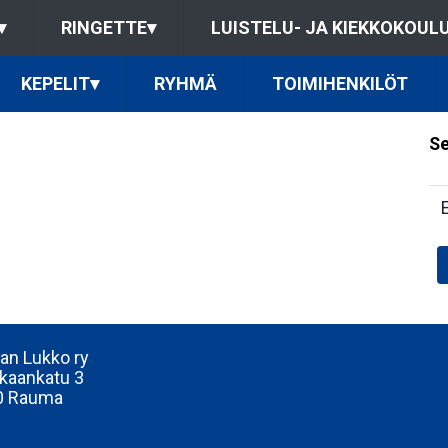
▾
RINGETTE
▾
LUISTELU- JA KIEKKOKOUL
KEPELIT
▾
RYHMÄ
TOIMIHENKILÖT
Se
n Lukko ry
kaankatu 3
0 Rauma