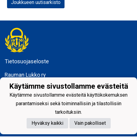
Joukkueen uutisarkisto
Tietosuojaseloste
Rauman Lukko ry
Kuninkaankatu 3
Käytämme sivustollamme evästeitä
26100 Rauma
Käytämme sivustollamme evästeitä käyttökokemuksen
parantamiseksi sekä toiminnallisiin ja tilastollisiin
tarkoituksiin.
Hyväksy kaikki
Vain pakolliset
Powered by